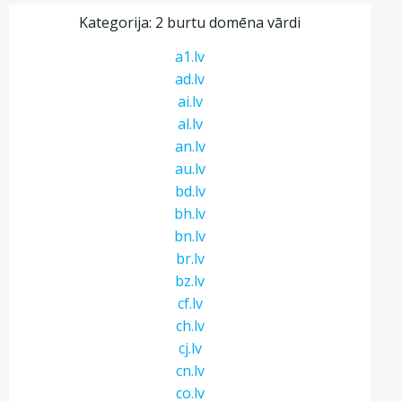
Kategorija: 2 burtu domēna vārdi
a1.lv
ad.lv
ai.lv
al.lv
an.lv
au.lv
bd.lv
bh.lv
bn.lv
br.lv
bz.lv
cf.lv
ch.lv
cj.lv
cn.lv
co.lv