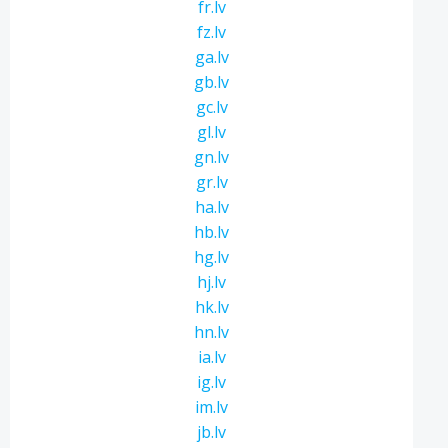
fr.lv
fz.lv
ga.lv
gb.lv
gc.lv
gl.lv
gn.lv
gr.lv
ha.lv
hb.lv
hg.lv
hj.lv
hk.lv
hn.lv
ia.lv
ig.lv
im.lv
jb.lv