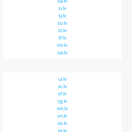
sa.lv
si.lv
sj.lv
so.lv
st.lv
tf.lv
tm.lv
ua.lv
ui.lv
vc.lv
vf.lv
vg.lv
vm.lv
vn.lv
vo.lv
xx.lv