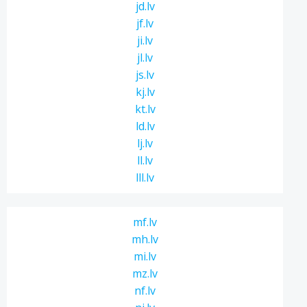
jd.lv
jf.lv
ji.lv
jl.lv
js.lv
kj.lv
kt.lv
ld.lv
lj.lv
ll.lv
lll.lv
mf.lv
mh.lv
mi.lv
mz.lv
nf.lv