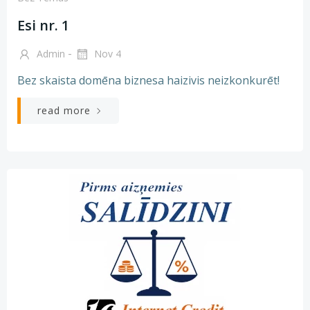
Esi nr. 1
-
Admin
Nov 4
Bez skaista domēna biznesa haizivis neizkonkurēt!
read more