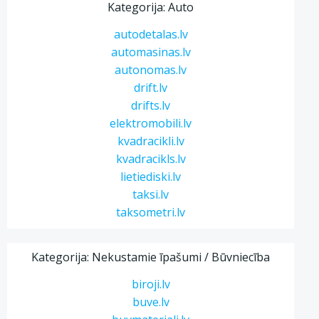
Kategorija: Auto
autodetalas.lv
automasinas.lv
autonomas.lv
drift.lv
drifts.lv
elektromobili.lv
kvadracikli.lv
kvadracikls.lv
lietiediski.lv
taksi.lv
taksometri.lv
Kategorija: Nekustamie īpašumi / Būvniecība
biroji.lv
buve.lv