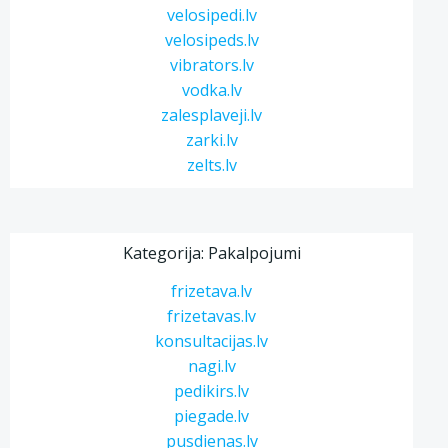
velosipedi.lv
velosipeds.lv
vibrators.lv
vodka.lv
zalesplaveji.lv
zarki.lv
zelts.lv
Kategorija: Pakalpojumi
frizetava.lv
frizetavas.lv
konsultacijas.lv
nagi.lv
pedikirs.lv
piegade.lv
pusdienas.lv