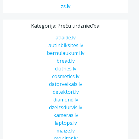
zs.lv
Kategorija: Preču tirdzniecībai
atlaide.lv
autinbiksites.lv
bernulaukumi.lv
bread.lv
clothes.lv
cosmetics.lv
datorveikals.lv
detektori.lv
diamond.lv
dzelzsdurvis.lv
kameras.lv
laptops.lv
maize.lv
monitor.lv