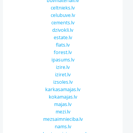
buvmateriali.lv
celtnieks.lv
celubuve.lv
cements.lv
dzivokli.lv
estate.lv
flats.lv
forest.lv
ipasums.lv
izire.lv
iziret.lv
izsoles.lv
karkasamajas.lv
kokamajas.lv
majas.lv
mezi.lv
mezsaimnieciba.lv
nams.lv