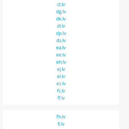
ct.lv
dg.lv
dk.lv
dl.lv
dp.lv
ds.lv
ea.lv
ee.lv
eh.lv
ej.lv
el.lv
ez.lv
fc.lv
ff.lv
fh.lv
fl.lv