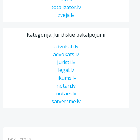
totalizator.lv
zveja.lv
Kategorija: Juridiskie pakalpojumi
advokati.lv
advokats.lv
juristi.lv
legal.lv
likums.lv
notari.lv
notars.lv
satversme.lv
Bez Tēmas