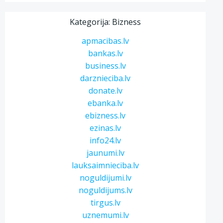
Kategorija: Bizness
apmacibas.lv
bankas.lv
business.lv
darznieciba.lv
donate.lv
ebanka.lv
ebizness.lv
ezinas.lv
info24.lv
jaunumi.lv
lauksaimnieciba.lv
noguldijumi.lv
noguldijums.lv
tirgus.lv
uznemumi.lv