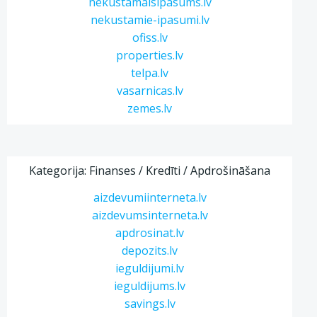
nekustamaisipasums.lv
nekustamie-ipasumi.lv
ofiss.lv
properties.lv
telpa.lv
vasarnicas.lv
zemes.lv
Kategorija: Finanses / Kredīti / Apdrošināšana
aizdevumiinterneta.lv
aizdevumsinterneta.lv
apdrosinat.lv
depozits.lv
ieguldijumi.lv
ieguldijums.lv
savings.lv