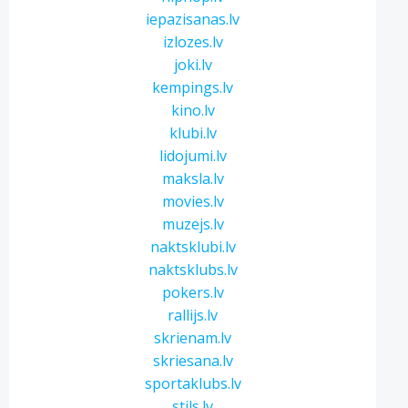
iepazisanas.lv
izlozes.lv
joki.lv
kempings.lv
kino.lv
klubi.lv
lidojumi.lv
maksla.lv
movies.lv
muzejs.lv
naktsklubi.lv
naktsklubs.lv
pokers.lv
rallijs.lv
skrienam.lv
skriesana.lv
sportaklubs.lv
stils.lv