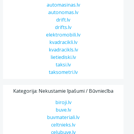
automasinas.lv
autonomas.lv
drift.lv
drifts.lv
elektromobili.lv
kvadracikli.lv
kvadracikls.lv
lietiediski.lv
taksi.lv
taksometri.lv
Kategorija: Nekustamie īpašumi / Būvniecība
biroji.lv
buve.lv
buvmateriali.lv
celtnieks.lv
celubuve.lv