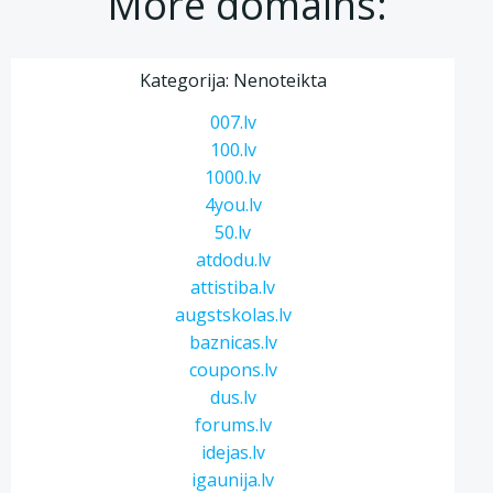
More domains:
Kategorija: Nenoteikta
007.lv
100.lv
1000.lv
4you.lv
50.lv
atdodu.lv
attistiba.lv
augstskolas.lv
baznicas.lv
coupons.lv
dus.lv
forums.lv
idejas.lv
igaunija.lv