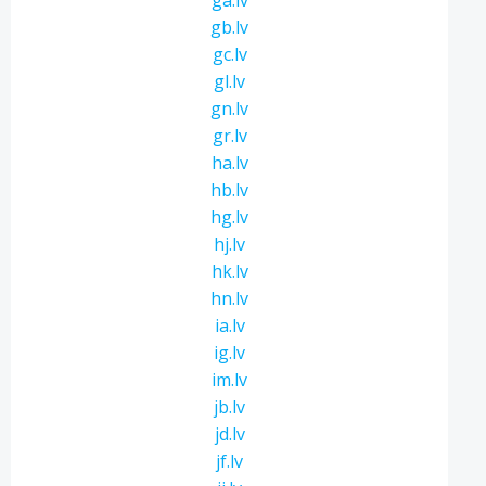
ga.lv
gb.lv
gc.lv
gl.lv
gn.lv
gr.lv
ha.lv
hb.lv
hg.lv
hj.lv
hk.lv
hn.lv
ia.lv
ig.lv
im.lv
jb.lv
jd.lv
jf.lv