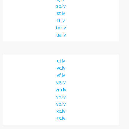
so.lv
st.lv
tf.lv
tm.lv
ua.lv
ui.lv
vc.lv
vf.lv
vg.lv
vm.lv
vn.lv
vo.lv
xx.lv
zs.lv