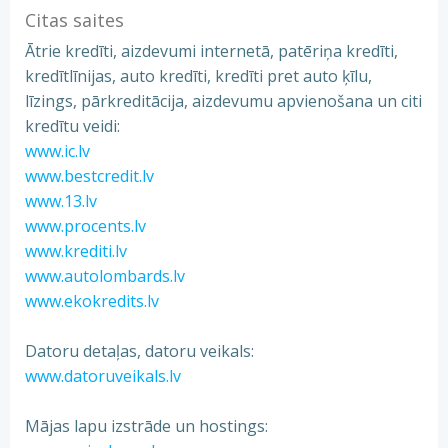
Citas saites
Ātrie kredīti, aizdevumi internetā, patēriņa kredīti,
kredītlīnijas, auto kredīti, kredīti pret auto ķīlu,
līzings, pārkreditācija, aizdevumu apvienošana un citi
kredītu veidi:
www.ic.lv
www.bestcredit.lv
www.13.lv
www.procents.lv
www.krediti.lv
www.autolombards.lv
www.ekokredits.lv
Datoru detaļas, datoru veikals:
www.datoruveikals.lv
Mājas lapu izstrāde un hostings: