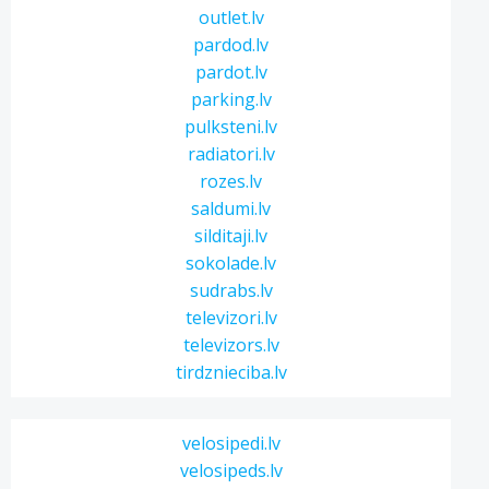
outlet.lv
pardod.lv
pardot.lv
parking.lv
pulksteni.lv
radiatori.lv
rozes.lv
saldumi.lv
silditaji.lv
sokolade.lv
sudrabs.lv
televizori.lv
televizors.lv
tirdznieciba.lv
velosipedi.lv
velosipeds.lv