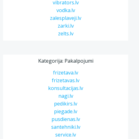
vibrators.lv
vodka.lv
zalesplaveji.lv
zarki.lv
zelts.lv
Kategorija: Pakalpojumi
frizetava.lv
frizetavas.lv
konsultacijas.lv
nagi.lv
pedikirs.lv
piegade.lv
pusdienas.lv
santehniki.lv
service.lv