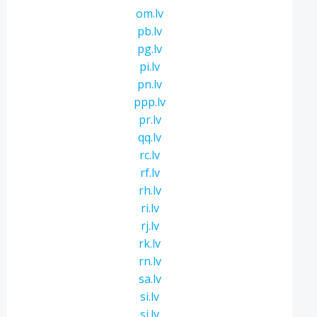
om.lv
pb.lv
pg.lv
pi.lv
pn.lv
ppp.lv
pr.lv
qq.lv
rc.lv
rf.lv
rh.lv
ri.lv
rj.lv
rk.lv
rn.lv
sa.lv
si.lv
sj.lv