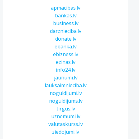
apmacibas.lv
bankas.lv
business.lv
darznieciba.lv
donate.lv
ebanka.lv
ebizness.lv
ezinas.lv
info24.lv
jaunumi.lv
lauksaimnieciba.lv
noguldijumi.lv
noguldijums.lv
tirgus.lv
uznemumi.lv
valutaskurss.lv
ziedojumi.lv